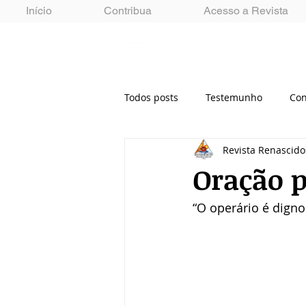
Início
Contribua
Acesso a Revista
MENU
Todos posts
Testemunho
Con
Revista Renascid
Oração 
“O operário é digno 