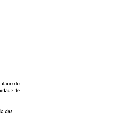
alário do 
nidade de 
do das 