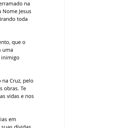
derramado na 
u Nome Jesus 
tirando toda 
nto, que o 
m uma 
 inimigo 
na Cruz, pelo 
 obras. Te 
as vidas e nos 
lias em 
suas dívidas. 