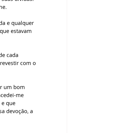
me.
da e qualquer 
 que estavam 
de cada 
evestir com o 
por um bom 
ncedei-me 
 e que 
sa devoção, a 