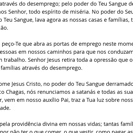
através do desemprego; pelo poder do Teu Sangue 
os Senhor, todo espírito de miséria. No poder do Se
o Teu Sangue, lava agora as nossas casas e famílias, 
ção.
o, peço-Te que abra as portas de emprego neste mome
pessoas em nossos caminhos para que nos conduza
trabalho. Senhor Jesus retira toda a opressão que o
famílias através do desemprego.
me Jesus Cristo, no poder do Teu Sangue derramado 
co Chagas, nós renunciamos a satanás e todas as suas
 vem em nosso auxílio Pai, traz a Tua luz sobre noss
dade.
 pela providência divina em nossas vidas; tantas famí
por não ter o que comer, o que vestir, como pagar as 