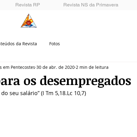
Revista RP
Revista NS da Primavera
Renascidos em Pentecostes
teúdos da Revista
Fotos
os em Pentecostes
30 de abr. de 2020
2 min de leitura
para os desempregados
do seu salário” (I Tm 5,18.Lc 10,7)