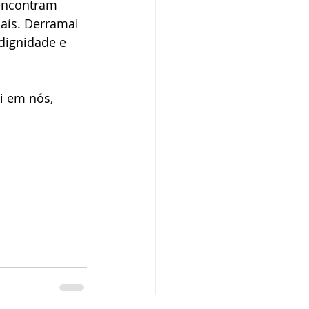
 encontram 
aís. Derramai 
dignidade e 
i em nós, 