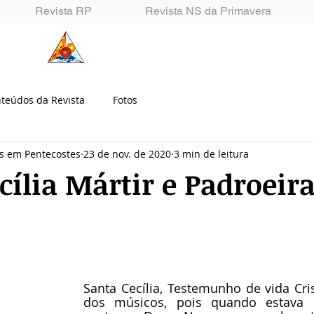
Revista RP
Revista NS da Primavera
Renascidos em Pentecostes
teúdos da Revista
Fotos
os em Pentecostes
23 de nov. de 2020
3 min de leitura
cília Mártir e Padroeir
Santa Cecília, Testemunho de vida Cris
dos músicos, pois quando estava m