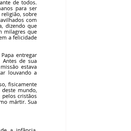
nte de todos. 
anos para ser 
eligião, sobre 
ravilhados com 
, dizendo que 
 milagres que 
 a felicidade  
 Papa entregar 
 Antes de sua 
issão estava 
ar louvando a 
o, fisicamente 
 deste mundo, 
pelos cristãos 
o mártir. Sua 
e a infância, 