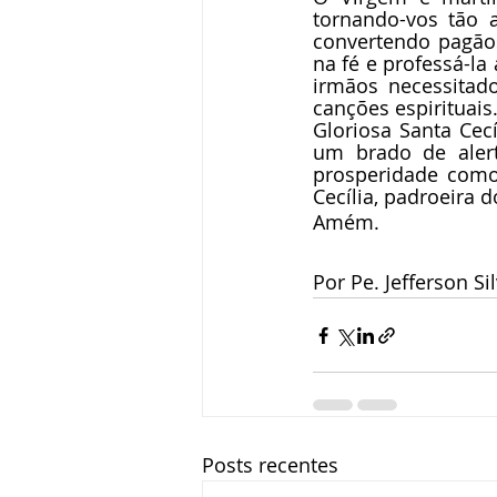
tornando-vos tão 
convertendo pagãos
na fé e professá-la
irmãos necessitad
canções espirituais
Gloriosa Santa Cec
um brado de alert
prosperidade como
Cecília, padroeira d
Amém.
Por Pe. Jefferson Si
Posts recentes