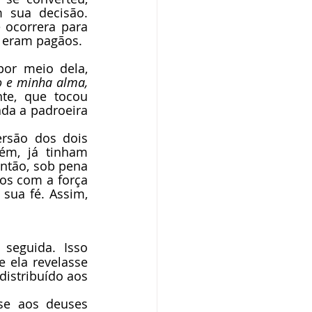
 sua decisão. 
ocorrera para 
s eram pagãos.
or meio dela, 
 e minha alma, 
te, que tocou 
da a padroeira 
rsão dos dois 
ém, já tinham 
ntão, sob pena 
os com a força 
ua fé. Assim, 
eguida. Isso 
ela revelasse 
distribuído aos 
se aos deuses 