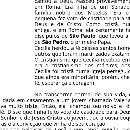
cantou a Deus. Nasceu provavelment
em Roma. Era filha de um Senado
família nobre dos Metelos. Era cr
pequena fez voto de castidade para v
Deus e de Cristo. Como cristã, nu
antiga, e em Roma, ela certamente he
discípulos de 
São Paulo
, que levou a 
de 
São Pedro
, o primeiro Papa.
Cecília herdou a fé desses santos home
outros que foram martirizados exatam
O cristianismo que Cecília recebeu em
era o cristianismo dos mártires, dos
Cecília foi cristã numa Igreja persegui
que ainda era minoritária, porém, che
fé, esperança e coragem.
No transcorrer normal de sua vida, 
 e dada em casamento a um jovem chamado Valeria
va muito triste. Então, ela  chamou seu noivo e  di
é. Disse que tinha feito voto de castidade para Deu
o Senhor e de 
Jesus Cristo
 ao jovem, que a ouvia boq
ras e a convicção que vinha de seu coração.
r das palavras de Cecília que, após ouvi-la, ele 