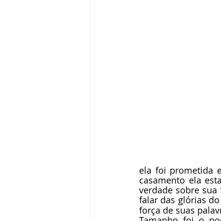
ela foi prometida
casamento ela esta
verdade sobre sua f
falar das glórias d
força de suas palav
Tamanho foi o pode