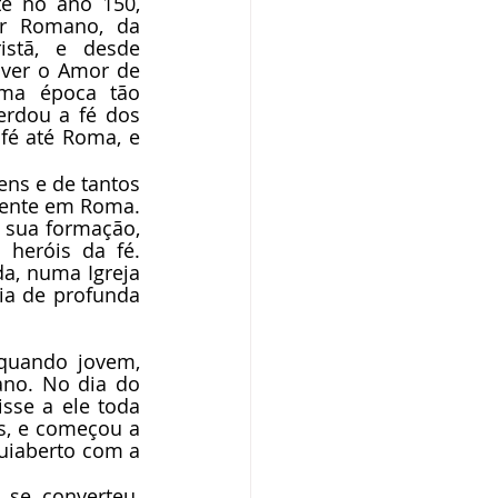
e no ano 150, 
r Romano, da 
istã, e desde 
iver o Amor de 
ma época tão 
rdou a fé dos 
fé até Roma, e 
ns e de tantos 
ente em Roma. 
 sua formação, 
 heróis da fé. 
da, numa Igreja 
ia de profunda 
quando jovem, 
no. No dia do 
sse a ele toda 
s, e começou a 
uiaberto com a 
se converteu, 