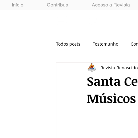
Início
Contribua
Acesso a Revista
MENU
Todos posts
Testemunho
Con
Revista Renascid
Santa Ce
Músicos