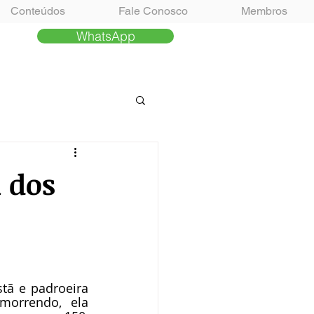
Conteúdos
Fale Conosco
Membros
WhatsApp
a dos
tã e padroeira 
orrendo, ela 