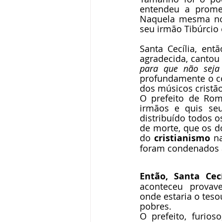
entendeu a promes
Naquela mesma noi
seu irmão Tibúrcio
Santa Cecília, en
agradecida, cantou
para que não seja 
profundamente o co
dos músicos cristão
O prefeito de Rom
irmãos e quis seu
distribuído todos o
de morte, que os d
do 
cristianismo 
n
foram condenados à
Então, Santa Cecí
aconteceu  provave
onde estaria o teso
pobres.
O prefeito, furios