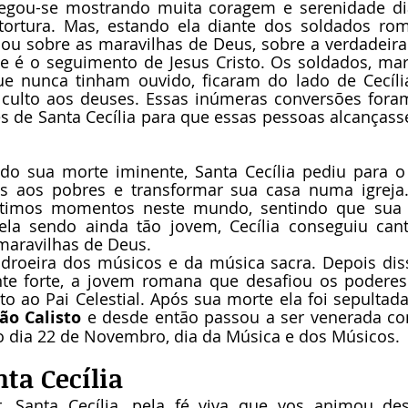
negou-se mostrando muita coragem e serenidade dia
ortura. Mas, estando ela diante dos soldados rom
alou sobre as maravilhas de Deus, sobre a verdadeira r
ue é o seguimento de Jesus Cristo. Os soldados, ma
nunca tinham ouvido, ficaram do lado de Cecília
culto aos deuses. Essas inúmeras conversões foram
 de Santa Cecília para que essas pessoas alcançassem
ndo sua morte iminente, Santa Cecília pediu para o
s aos pobres e transformar sua casa numa igreja.
timos momentos neste mundo, sentindo que sua m
a sendo ainda tão jovem, Cecília conseguiu cant
maravilhas de Deus.
adroeira dos músicos e da música sacra. Depois diss
ente forte, a jovem romana que desafiou os poderes
to ao Pai Celestial. Após sua morte ela foi sepultada 
ão Calisto 
e desde então passou a ser venerada com
no dia 22 de Novembro, dia da Música e dos Músicos.
ta Cecília
, Santa Cecília, pela fé viva que vos animou desd