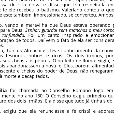
sa de sua noiva e disse que iria respeitá-la em
te ele recebeu o batismo. Valeriano contou o que 
 e este também, impressionado, se converteu. Ambo
tão, vendo a maravilha que Deus estava operando p
 para Deus: 
Senhor, guardai sem manchas o meu corpo
confundida.
 Foi um canto inspirado e emocionan
ração de todos. Daí vem o fato de ela ser considera
s.
a, Túrcius Almachius, teve conhecimento da conve
s tesouros, nobres e ricos. Os dois irmãos, por
s seus bens aos pobres. O prefeito de Roma exigiu, e
ois abandonassem a nova fé. Eles, porém, alimentad
ascente e cheios do poder de Deus, não renegaram s
 morte e decapitados.
lia
 foi chamada ao Conselho Romano logo em s
lmente no ano 180. O Conselho exigiu primeiro que 
uro dos dois irmãos. Ela disse que tudo já tinha sido 
o, exigiu que ela renunciasse a fé cristã e adoras