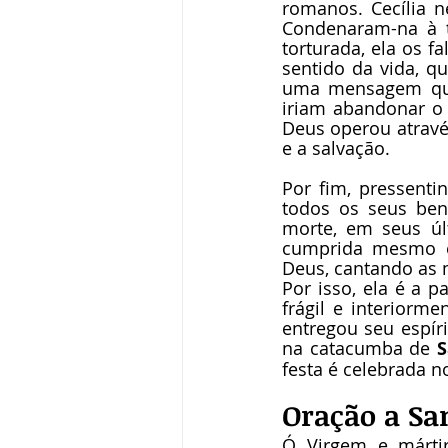
romanos. Cecília 
Condenaram-na à t
torturada, ela os f
sentido da vida, q
uma mensagem que 
iriam abandonar o 
Deus operou através
e a salvação.
Por fim, pressenti
todos os seus ben
morte, em seus úl
cumprida mesmo el
Deus, cantando as 
Por isso, ela é a p
frágil e interiorm
entregou seu espíri
na catacumba de 
S
festa é celebrada 
Oração a San
Ó Virgem e mártir