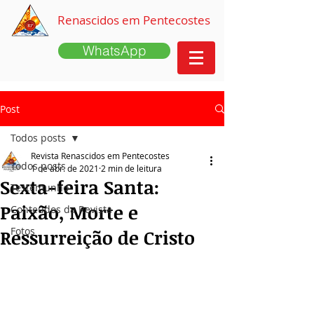
Renascidos em Pentecostes
WhatsApp
Post
Todos posts
Revista Renascidos em Pentecostes
Todos posts
1 de abr. de 2021
2 min de leitura
Sexta-feira Santa:
Testemunho
Paixão, Morte e
Conteúdos da Revista
Fotos
Ressurreição de Cristo